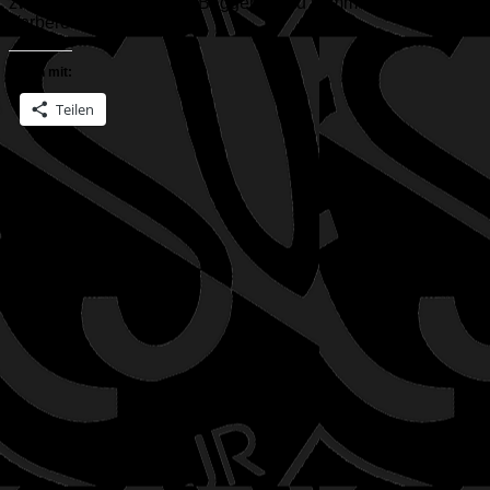
zwischen Staustufe und Baggersee zu kommen: Die
Vorbereitungen...
Teilen mit:
Teilen