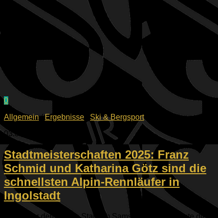
0
Allgemein
/
Ergebnisse
/
Ski & Bergsport
03.02.2025
Stadtmeisterschaften 2025: Franz
Schmid und Katharina Götz sind die
schnellsten Alpin-Rennläufer in
Ingolstadt
Schon vor dem ersten Start am Samstagmorgen konnte die