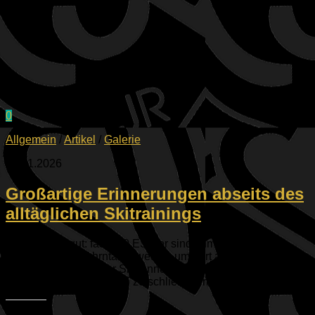
0
Allgemein
/
Artikel
/
Galerie
08.01.2026
Großartige Erinnerungen abseits des
alltäglichen Skitrainings
Groß trifft es gut: fast 100 ESVler sind zum Auftakt des
Jahres 2026 im Ahrntal gewesen, um dort auf bestens
präparierten Pisten ihr Skikönnen zu verbessern, aber auch
um neue Freundschaften zu schließen, mehr...
Teilen mit: