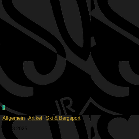
0
Allgemein
/
Artikel
/
Ski & Bergsport
07.03.2025