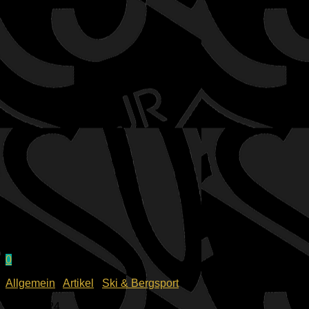
0
Allgemein
/
Artikel
/
Ski & Bergsport
11.12.2024