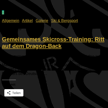
0
Allgemein
/
Artikel
/
Galerie
/
Ski & Bergsport
13.04.2026
Gemeinsames Skicross-Training: Ritt
auf dem Dragon-Back
Am Samstag, 11.04.2026 ging es für zehn Ingolstädter auf
die Zugspitze. Das gemeinsame Ziel der Athleten des TV
Mailing-Feldkirchen, des ESV Ingolstadt-Ringsee und des
TV 1861 Ingolstadt war der dort aufgebaute Skicross-
Parcours des Deutschen...
Teilen mit:
Teilen