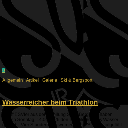
0
Allgemein
/
Artikel
/
Galerie
/
Ski & Bergsport
15.06.2026
Wasserreicher beim Triathlon
Zwölf ESVler aus der Abteilung Ski & Bergsport haben
diesen Sonntag, 14.06.2026 den Triathlethen das Wasser
gereicht. Vier Stunden lang wurden dabei Becher aufgefüllt