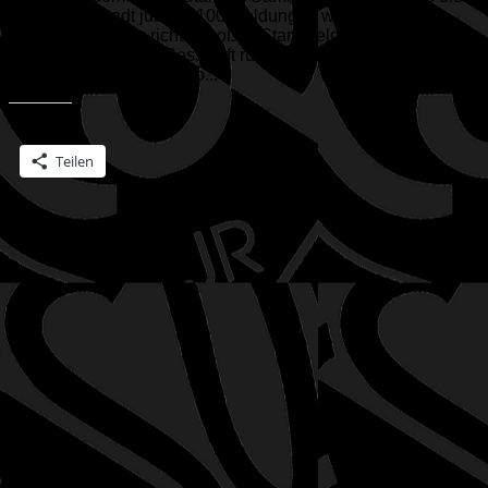
IG Ski Ingolstadt jubeln: 100 Meldungen waren
eingegangen. Ein richtig großes Starterfeld wird also sich die
Piste am Eichenhof-Sessellift runterstürzen und versuchen,
den Riesenslalomkurs so...
Teilen mit:
Teilen