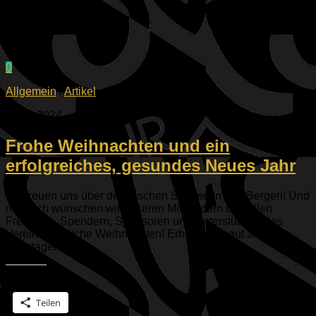
0
Allgemein
/
Artikel
23.12.2024
Frohe Weihnachten und ein
erfolgreiches, gesundes Neues Jahr
Wir freuen uns über den frischen Schnee in den Bergen! Und
natürlich wünschen wir unseren Mitgliedern und allen
Freunden, Spendern, Sponsoren und Unterstützern des
Vereins friedliche Weihnachten! Erholt Euch gut an den
Feiertagen, so...
Teilen mit:
Teilen