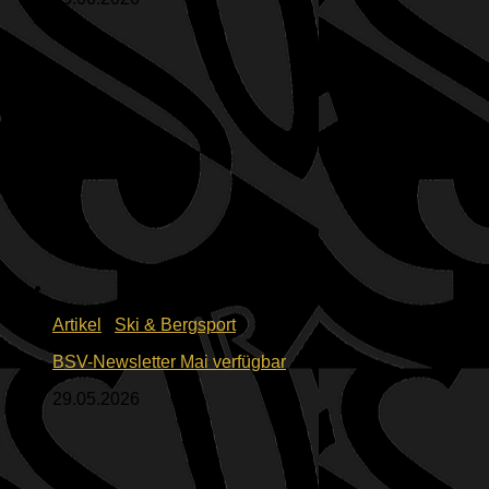
Artikel
/
Ski & Bergsport
BSV-Newsletter Mai verfügbar
29.05.2026