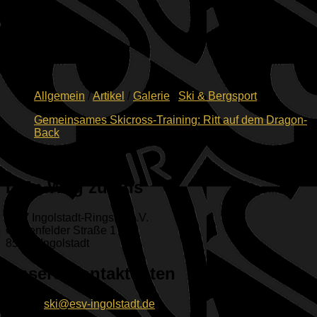
Allgemein
/
Artikel
/
Galerie
/
Ski & Bergsport
Gemeinsames Skicross-Training: Ritt auf dem Dragon-
Back
13.04.2026
Dein Weg zu uns
ESV Ingolstadt-Ringsee e.V.
Geisenfelder Straße 1
85053 Ingolstadt
Unsere Kontaktdaten
E-Mail:
ski@esv-ingolstadt.de