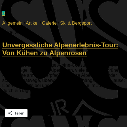
0
Allgemein
/
Artikel
/
Galerie
/
Ski & Bergsport
29.06.2025
Unvergessliche Alpenerlebnis-Tour:
Von Kühen zu Alpenrosen
Tolle Aussichten, irre lange Alpine-Coaster-Fahrt,
Klettersteige, blühende Alpenrosen, viele fliegende, grüne
Käfer, Kühe am Wanderpfad, schwarze Alpensalamander,
schmale Gratwege, überwundene Höhenängste, Gipfeljause:
Eberhard führte bei unserer ersten Bergtour im Jahr 2025
durch ein tagesfüllendes...
Teilen mit:
Teilen