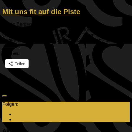
Mit uns fit auf die Piste
In den Bergen liegt der erste Schnee, die
Gletscherskigebiete haben bereits geöffnet oder öffnen am
ersten Oktoberwochenende. Und Du? Wann steht bei Dir das
erste Mal Skifahren in der Saison 2025/2026 an? Ist es...
Teilen mit:
Teilen
Folgen:
Aktuelles