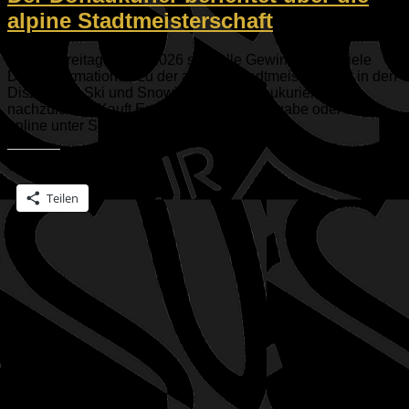
alpine Stadtmeisterschaft
Diesen Freitag, 06.02.2026 sind alle Gewinner und viele
Detailinformationen zu der alpinen Stadtmeisterschaft in den
Disziplinen Ski und Snowboard im Donaukurier
nachzulesen. Kauft Euch die aktuelle Ausgabe oder lest es
online unter Ski-Stadtmeisterschaften: Ein...
Teilen mit:
Teilen