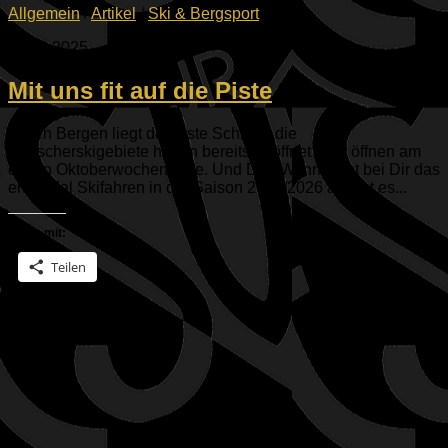
Allgemein
/
Artikel
/
Ski & Bergsport
02.10.2025
Mit uns fit auf die Piste
In den Bergen liegt der erste Schnee, die
Gletscherskigebiete haben bereits geöffnet oder öffnen am
ersten Oktoberwochenende. Und Du? Wann steht bei Dir das
erste Mal Skifahren in der Saison 2025/2026 an? Ist es...
Teilen mit:
Teilen