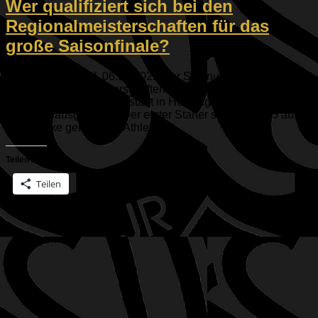
Wer qualifiziert sich bei den
Regionalmeisterschaften für das
große Saisonfinale?
Donnerstagabend, 06.03.2025 war Startnummernauslosung
für die Regionalmeisterschaften 2025. Die werden dieses
Jahr von der IG Ski Ingolstadt in Hochfügen am Holzalm-
Sessellift ausgerichtet. Der erster Starter soll um 10:15 auf
die Strecke gehen. Die Athleten...
Teilen mit:
Teilen