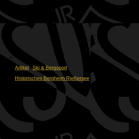
Artikel
/
Ski & Bergsport
Historisches Bergheim Rießersee
23.07.2026