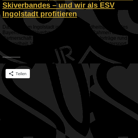
Skiverbandes – und wir als ESV
Ingolstadt profitieren
Das Klinikum Ingolstadt ist neuer Gesundheitspartner des
Bayerischen Skiverbandes BSV! Und im Rahmen dieser
Partnerschaft finden vier kostenlose Online-Vorträge rund um
Gesundheit, Verletzungen und Prävention im Wintersport
statt, an denen natürlich auch wir als...
Teilen mit:
Teilen