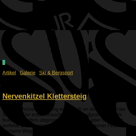
0
Artikel
/
Galerie
/
Ski & Bergsport
10.08.2025
Nervenkitzel Klettersteig
Dieses Wochenende ging es endlich an den Oberlauf der
Schutter. Der erste Versuch war noch aufgrund des sehr
feuchten Wetters abgesagt worden. Jetzt aber haben wir
perfekte Bedingungen: Sonnenschein, trockener Fels und
trockene Wege....