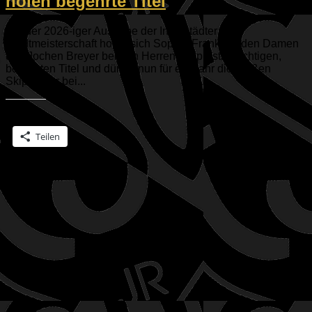
holen begehrte Titel
Bei der 2026-iger Ausgabe der Ingolstädter
Stadtmeisterschaft holen sich Sophia Frank bei den Damen
und Jochen Breyer bei den Herren die prestigträchtigen,
begehrten Titel und dürfen nun für ein Jahr die großen
Skipanther bei...
Teilen mit:
Teilen