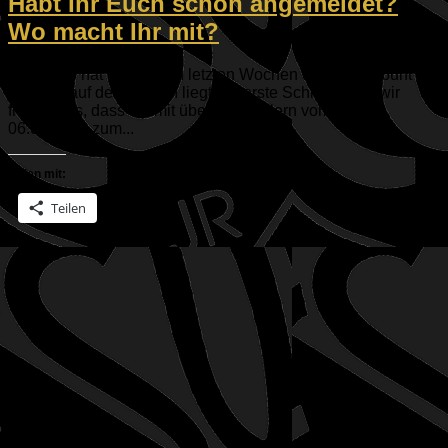
Habt Ihr Euch schon angemeldet?
Wo macht Ihr mit?
Das Laub hat sich in den letzten Wochen und Tagen bunt
verfärbt, auf den Bergen liegt der erste Schnee. Und wir
freuen uns, dass wir mit über 90 ESVlern vom 02. bis
06.01.2026 zum...
Teilen mit:
Teilen