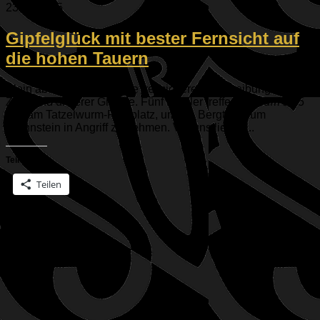
23.09.2025
Gipfelglück mit bester Fernsicht auf
die hohen Tauern
Klein aber fein. Das ist die treffsichere Beschreibung unseres
Ziels und unserer Gruppe. Fünf ESVler treffen sich um 9:15
Uhr am Tatzelwurm-Parkplatz, um die Bergtour zum
Brünnstein in Angriff zu nehmen. Vor uns liegen...
Teilen mit:
Teilen