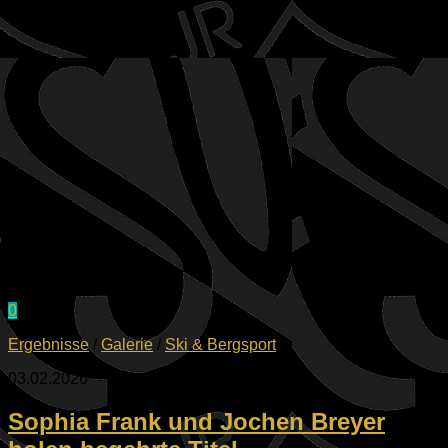
0
Ergebnisse
/
Galerie
/
Ski & Bergsport
03.02.2026
Sophia Frank und Jochen Breyer