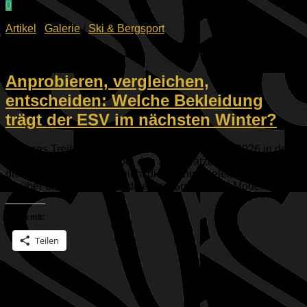
0
Artikel
/
Galerie
/
Ski & Bergsport
11.03.2026
Anprobieren, vergleichen,
entscheiden: Welche Bekleidung
trägt der ESV im nächsten Winter?
Emsiges Treiben herrschte am Dienstag, 10.03.2026 in den
ESV Umkleidekabinen bei den Sandplätzen. Aber es waren
die ESV Wintersportler, nicht die Tennisspieler, die sich hier
für über drei Stunden mit diversen Größen und Modellen...
Teilen mit:
Teilen