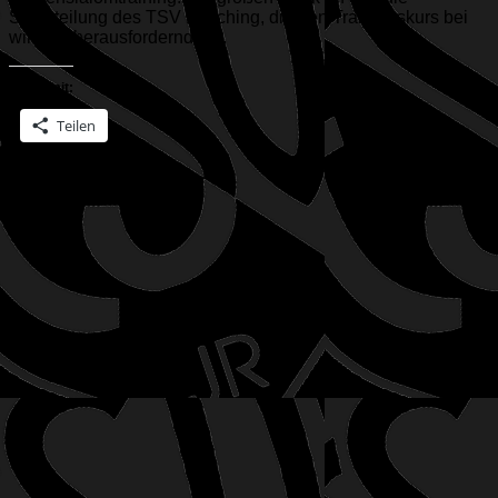
Skiabteilung des TSV Kösching, die den Trainingskurs bei
wirklich herausfordernden...
Teilen mit:
Teilen