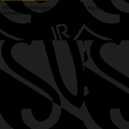
ESV Ingolstadt-Ringsee e.V. © 2026. Alle Rechte
vorbehalten.