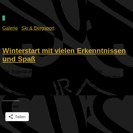
0
Galerie
/
Ski & Bergsport
22.12.2025
Winterstart mit vielen Erkenntnissen
und Spaß
Die Jugend des ESV Ski & Bergsport sowie die
(angehenden) Skilehrer der Abteilung haben bereits ihre
Spuren in den Schnee gezogen! Ging es am 2.
Adventswochenende mit 14 Jugendlichen ins Skigebiet von
Westendorf, war...
Teilen mit:
Teilen