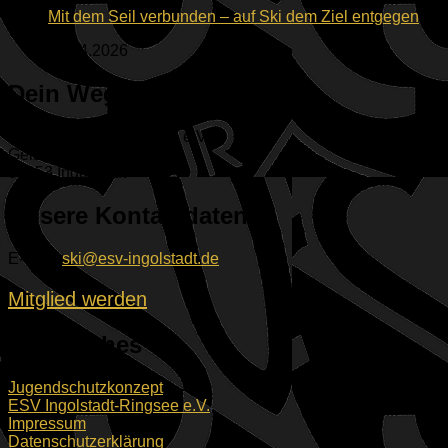
Mit dem Seil verbunden – auf Ski dem Ziel entgegen
16.04.2026
Dein Weg zu uns
ESV Ingolstadt-Ringsee e.V.
Geisenfelder Straße 1
85053 Ingolstadt
Unsere Kontaktdaten
E-Mail:
ski@esv-ingolstadt.de
Mitglied werden
Rechtliches
Jugendschutzkonzept
ESV Ingolstadt-Ringsee e.V.
Impressum
Datenschutzerklärung