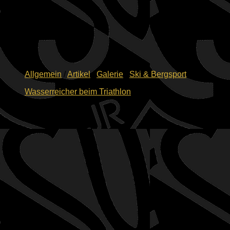
Allgemein
/
Artikel
/
Galerie
/
Ski & Bergsport
Wasserreicher beim Triathlon
15.06.2026