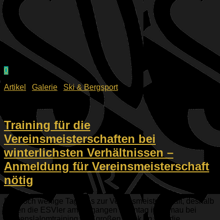
0
Artikel
/
Galerie
/
Ski & Bergsport
13.01.2026
Training für die
Vereinsmeisterschaften bei
winterlichsten Verhältnissen –
Anmeldung für Vereinsmeisterschaft
nötig
Nur noch wenige Tage bis zur Vereinsmeisterschaft, deshalb
waren die ESVler am vergangen Sonntag in Ellmau bei
Riesenslalomtraining. Ein großen Dank an den die