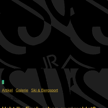
0
Artikel
/
Galerie
/
Ski & Bergsport
02.11.2025