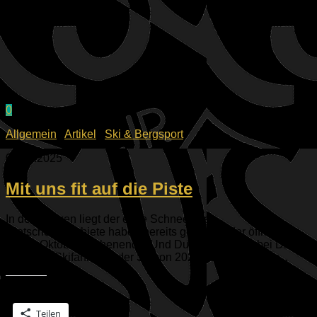
0
Allgemein
/
Artikel
/
Ski & Bergsport
02.10.2025
Mit uns fit auf die Piste
In den Bergen liegt der erste Schnee, die
Gletscherskigebiete haben bereits geöffnet oder öffnen am
ersten Oktoberwochenende. Und Du? Wann steht bei Dir das
erste Mal Skifahren in der Saison 2025/2026 an? Ist es...
Teilen mit:
Teilen