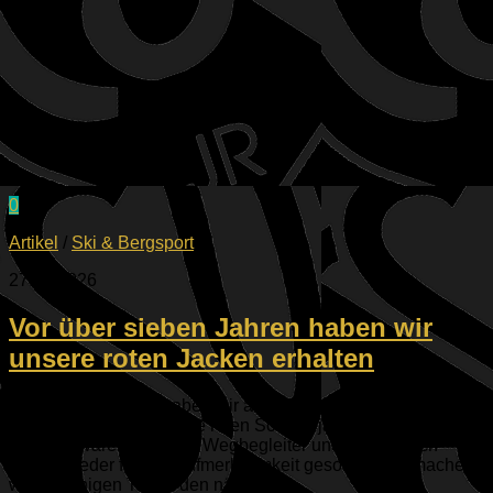
0
Artikel
/
Ski & Bergsport
27.02.2026
Vor über sieben Jahren haben wir
unsere roten Jacken erhalten
Im Dezember 2018 haben wir als verfrühtes
Weihnachtsgeschenk die roten Schöffeljacken erhalten.
Seitdem waren sie treue Wegbegleiter und haben auch
immer wieder für viel Aufmerksamkeit gesorgt. Jetzt machen
wir in wenigen Tagen den nächsten...