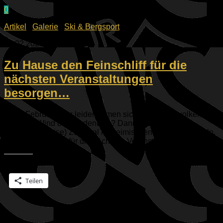
0
Artikel
/
Galerie
/
Ski & Bergsport
22.02.2026
Zu Hause den Feinschliff für die
nächsten Veranstaltungen
besorgen…
Es ist Februar, aber leider türmen sich die Regenwolken und
auch der Wind bläst ordentlich? Dann ist vielleicht
(ausnahmsweise) Zeit, mal im heimischen Keller zu basteln.
Und dem Material für die nächsten Veranstaltungen einen...
Teilen mit:
Teilen