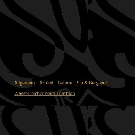
Allgemein
/
Artikel
/
Galerie
/
Ski & Bergsport
Wasserreicher beim Triathlon
15.06.2026