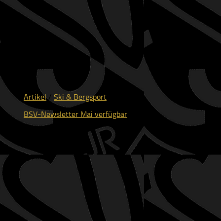
Artikel
/
Ski & Bergsport
BSV-Newsletter Mai verfügbar
29.05.2026