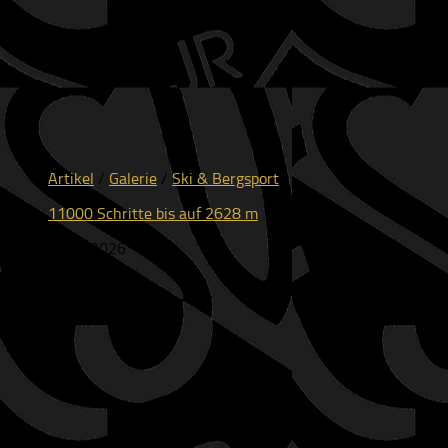
Artikel
/
Galerie
/
Ski & Bergsport
11000 Schritte bis auf 2628 m
26.07.2026