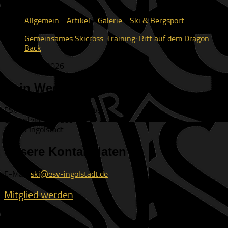
Allgemein
/
Artikel
/
Galerie
/
Ski & Bergsport
Gemeinsames Skicross-Training: Ritt auf dem Dragon-
Back
13.04.2026
Dein Weg zu uns
ESV Ingolstadt-Ringsee e.V.
Geisenfelder Straße 1
85053 Ingolstadt
Unsere Kontaktdaten
E-Mail:
ski@esv-ingolstadt.de
Mitglied werden
Rechtliches