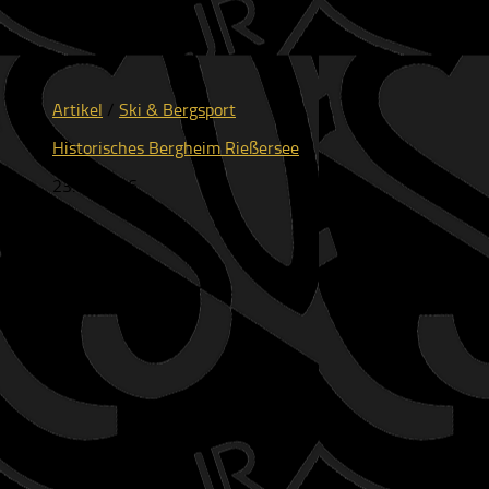
Artikel
/
Ski & Bergsport
Historisches Bergheim Rießersee
23.07.2026