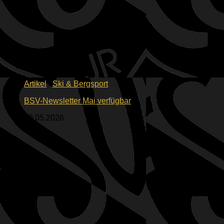
Artikel
/
Ski & Bergsport
BSV-Newsletter Mai verfügbar
29.05.2026