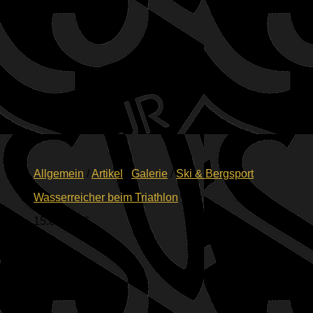
Allgemein
/
Artikel
/
Galerie
/
Ski & Bergsport
Wasserreicher beim Triathlon
15.06.2026