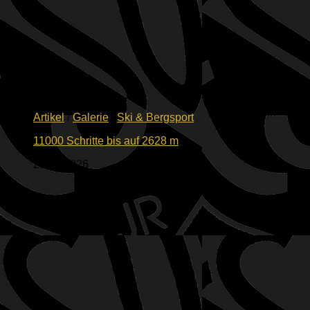
Artikel
/
Galerie
/
Ski & Bergsport
11000 Schritte bis auf 2628 m
26.07.2026