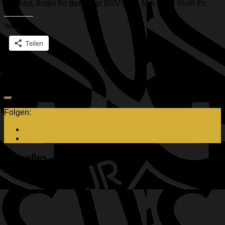
möchtet, findet Ihr das unter BSV-Infos Mai 2026 Wollt Ihr...
Teilen mit:
Teilen
Folgen:
Aktuelles