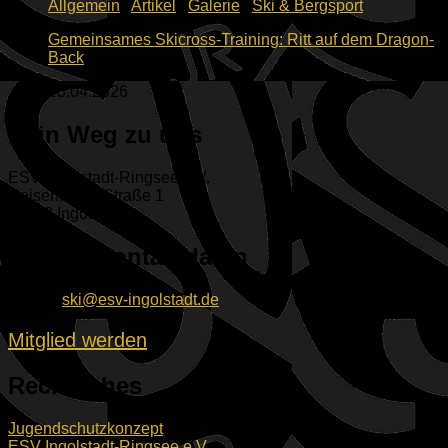
Allgemein
/
Artikel
/
Galerie
/
Ski & Bergsport
Gemeinsames Skicross-Training: Ritt auf dem Dragon-
Back
13.04.2026
Dein Weg zu uns
ESV Ingolstadt-Ringsee e.V.
Geisenfelder Straße 1
85053 Ingolstadt
Unsere Kontaktdaten
E-Mail:
ski@esv-ingolstadt.de
Mitglied werden
Rechtliches
Jugendschutzkonzept
ESV Ingolstadt-Ringsee e.V.