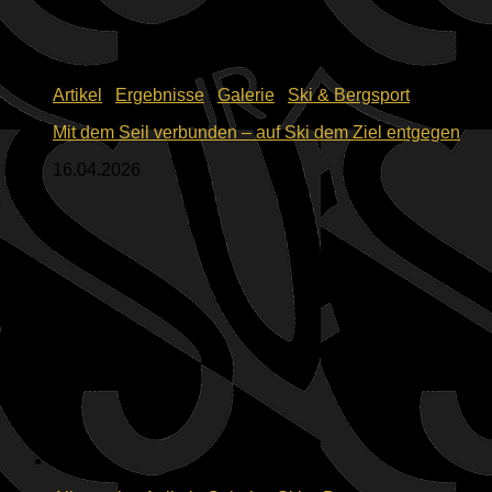
Artikel
/
Ergebnisse
/
Galerie
/
Ski & Bergsport
Mit dem Seil verbunden – auf Ski dem Ziel entgegen
16.04.2026