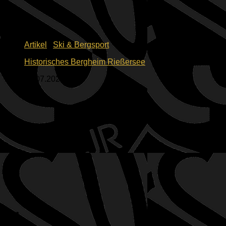
Artikel
/
Ski & Bergsport
Historisches Bergheim Rießersee
23.07.2026